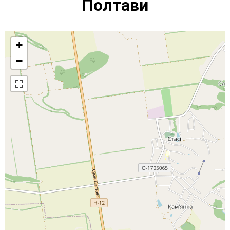
Полтави
+
−